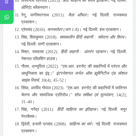
विश्वनाथ त्रिपाठी (2013).
हिंदी साहित्य का सरल इतिहास
। नई दिल्ली:
ओरिएंट ब्लैकस्वान।
रेणु, फणीश्वरनाथ (2011).
मैला आँचल
। नई दिल्ली: राजकमल
प्रकाशन।
प्रेमचंद (2016).
मानसरोवर (भाग 1-8)
। नई दिल्ली: हंस प्रकाशन।
सिंह, शिवकुमार (2018).
समकालीन हिंदी कहानी : संवेदना और शिल्प
।
नई दिल्ली: वाणी प्रकाशन।
मिश्र, रामदरश (2012).
हिंदी कहानी : अंतरंग पहचान
। नई दिल्ली:
नेशनल पब्लिशिंग हाउस।
गौतम, अभ्युदिता (2022). “एस.आर. हरनोट की कहानियों में परंपरा और
आधुनिकता का द्वंद्व।”
इंटरनेशनल जर्नल ऑफ ह्यूमैनिटीज एंड सोशल
साइंस रिसर्च
, 10(4), 45–52।
सिंघा, अरविंद गोपाल (2023). “एस.आर. हरनोट की कहानियों में जातिगत
चेतना और सामाजिक प्रतिरोध।”
शोध समीक्षा एवं मूल्यांकन
, 14(2),
31–40।
सिंह, नगेंद्र (2011).
हिंदी साहित्य का इतिहास
। नई दिल्ली: मयूर
पेपरबैक्स।
द्विवेदी, हजारी प्रसाद (2008).
साहित्य का मर्म
। नई दिल्ली: राजकमल
प्रकाशन।