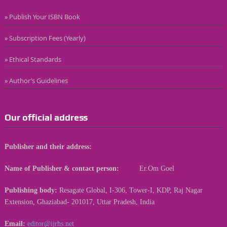
» Publish Your ISBN Book
» Subscription Fees (Yearly)
» Ethical Standards
» Author’s Guidelines
Our official address
Publisher and their address:
Name of Publisher & contact person:
Er.Om Goel
Publishing body:
Resagate Global, I-306, Tower-I, KDP, Raj Nagar
Extension, Ghaziabad- 201017, Uttar Pradesh, India
Email:
editor@ijrhs.net